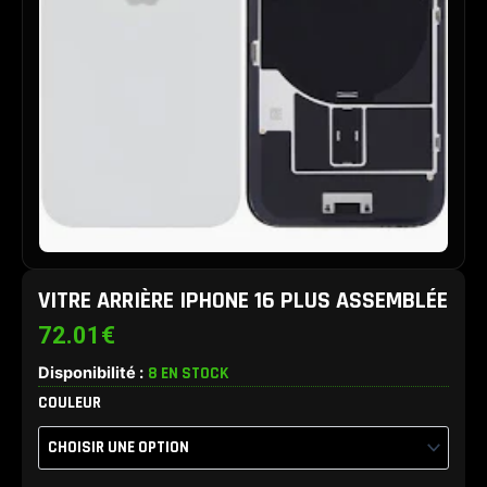
VITRE ARRIÈRE IPHONE 16 PLUS ASSEMBLÉE
72.01
€
Disponibilité :
8 EN STOCK
quantité
COULEUR
de
Vitre
arrière
iPhone