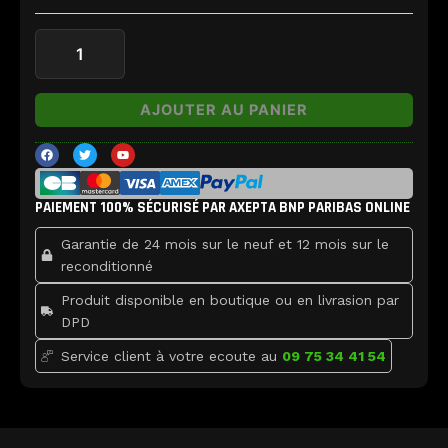
16
Plus
assemblée
AJOUTER AU PANIER
F
T
Y
a
w
o
c
i
u
e
t
t
b
t
u
PAIEMENT 100% SÉCURISÉ PAR AXEPTA BNP PARIBAS ONLINE
o
e
b
o
r
e
k
Garantie de 24 mois sur le neuf et 12 mois sur le
reconditionné
Produit disponible en boutique ou en livrasion par
DPD
Service client à votre ecoute au
09 75 34 41 54