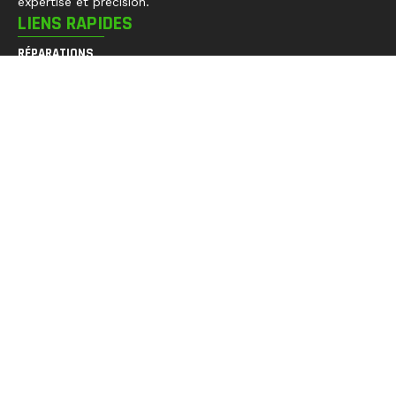
expertise et précision.
LIENS RAPIDES
RÉPARATIONS
PIÈCES DÉTACHÉES
OUTILLAGE
BON PLAN HTS
APPAREILS NEUFS
RECYCLAGE
LA SOCIÉTÉ
CONTACTEZ-NOUS
NOS COLLECTIONS
SMARTPHONES
TABLETTES
CONSOLE DE JEUX
ORDINATEURS PC