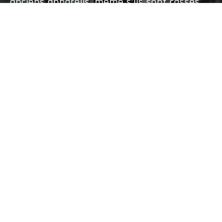
anciens appareils, même s’ils sont cassés,
abîmés ou non fonctionnels, nous
évaluerons leur prix de rachat.
SERVICE DE RÉSERVATION
CONTACTEZ-NOUS
PAIEMENT EN 3X OU 4X DISPONIBLE
Vous pouvez payer vos réparations ou produits en plusieurs
fois. Cette option est disponible exclusivement en magasin
(non disponible sur le site web).