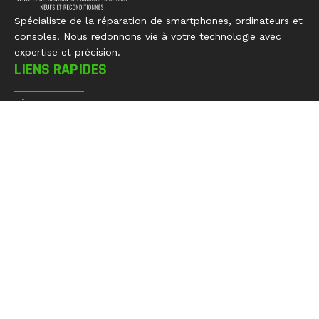
Spécialiste de la réparation de smartphones, ordinateurs et
consoles. Nous redonnons vie à votre technologie avec
expertise et précision.
LIENS RAPIDES
RÉPARATIONS
PIÈCES DÉTACHÉES
OUTILLAGE
BON PLAN HTS
APPAREILS NEUFS
RECYCLAGE
LA SOCIÉTÉ
CONTACTEZ-NOUS
NOS COLLECTIONS
SMARTPHONES