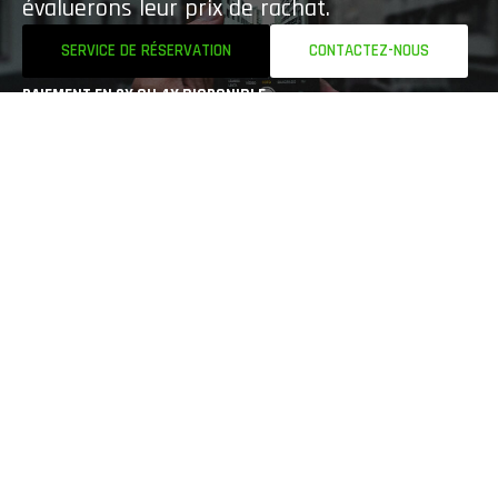
évaluerons leur prix de rachat.
SERVICE DE RÉSERVATION
CONTACTEZ-NOUS
PAIEMENT EN 3X OU 4X DISPONIBLE
Vous pouvez payer vos réparations ou produits en plusieurs
fois. Cette option est disponible exclusivement en magasin
(non disponible sur le site web).
Spécialiste de la réparation de smartphones, ordinateurs et
consoles. Nous redonnons vie à votre technologie avec