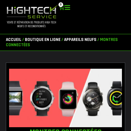
Aller
0
Panier
au
contenu
ACCUEIL
/
BOUTIQUE EN LIGNE
/
APPAREILS NEUFS
/ MONTRES
CONNECTÉES