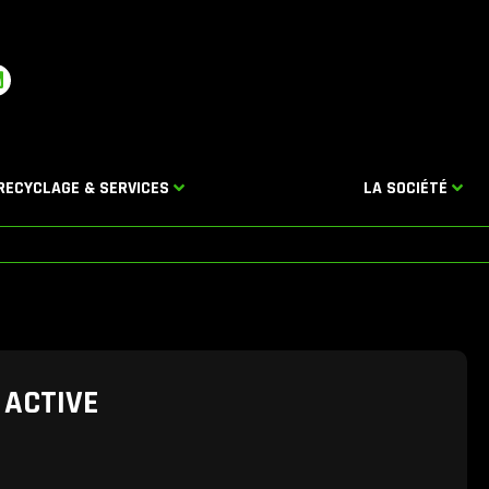
L
n
k
e
d
RECYCLAGE & SERVICES
LA SOCIÉTÉ
n
 ACTIVE