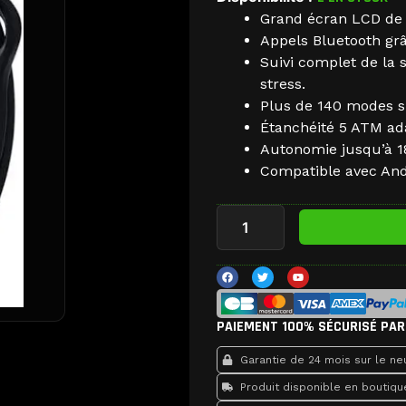
Grand écran LCD de 
Appels Bluetooth gr
Suivi complet de la 
stress.
Plus de 140 modes sp
Étanchéité 5 ATM ad
Autonomie jusqu’à 18
Compatible avec And
quantité
de
Xiaomi
Watch
F
T
Y
a
w
o
5
c
i
u
active
e
t
t
b
t
u
o
e
b
PAIEMENT 100% SÉCURISÉ PAR
o
r
e
k
Garantie de 24 mois sur le neu
Produit disponible en boutiqu