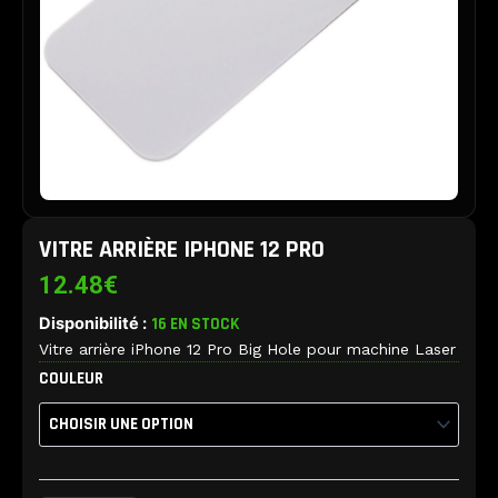
VITRE ARRIÈRE IPHONE 12 PRO
12.48
€
Disponibilité :
16 EN STOCK
Vitre arrière iPhone 12 Pro Big Hole pour machine Laser
quantité
COULEUR
de
Vitre
arrière
iPhone
12