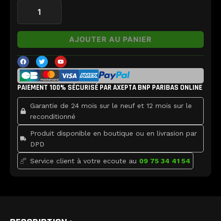
Pro
AJOUTER AU PANIER
F
T
Y
a
w
o
c
i
u
e
t
t
b
t
u
PAIEMENT 100% SÉCURISÉ PAR AXEPTA BNP PARIBAS ONLINE
o
e
b
o
r
e
k
Garantie de 24 mois sur le neuf et 12 mois sur le
reconditionné
Produit disponible en boutique ou en livrasion par
DPD
Service client à votre ecoute au
09 75 34 41 54