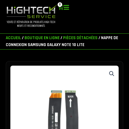
Aller
0
Panier
au
contenu
ACCUEIL
/
BOUTIQUE EN LIGNE
/
PIÈCES DÉTACHÉES
/ NAPPE DE
CONNEXION SAMSUNG GALAXY NOTE 10 LITE