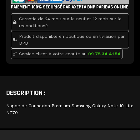
b
t
u
Samsung
PAIEMENT 100% SÉCURISÉ PAR AXEPTA BNP PARIBAS ONLINE
o
e
b
Galaxy
o
r
e
k
Note
Garantie de 24 mois sur le neuf et 12 mois sur le
10
reconditionné
Lite
Produit disponible en boutique ou en livrasion par
DPD
Service client à votre ecoute au
09 75 34 41 54
DESCRIPTION :
Nappe de Connexion Premium Samsung Galaxy Note 10 Lite
N770