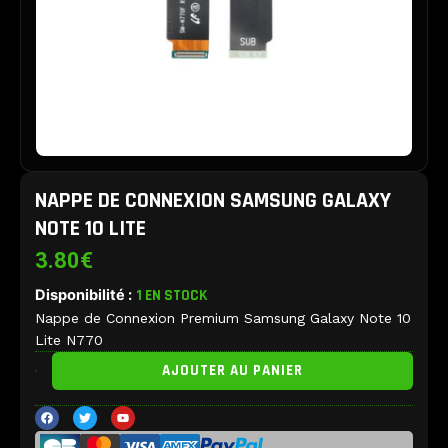
NAPPE DE CONNEXION SAMSUNG GALAXY
NOTE 10 LITE
3.80
€
Disponibilité :
1 EN STOCK
Nappe de Connexion Premium Samsung Galaxy Note 10
Lite N770
quantité
AJOUTER AU PANIER
de
Nappe
F
T
Y
de
a
w
o
c
i
u
Connexion
e
t
t