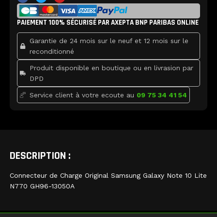
c
i
u
Charge
e
t
t
b
t
u
Original
PAIEMENT 100% SÉCURISÉ PAR AXEPTA BNP PARIBAS ONLINE
o
e
b
Samsung
o
r
e
k
Galaxy
Garantie de 24 mois sur le neuf et 12 mois sur le
Note
reconditionné
10
Lite
Produit disponible en boutique ou en livrasion par
DPD
Service client à votre ecoute au
09 75 34 41 54
DESCRIPTION :
Connecteur de Charge Original Samsung Galaxy Note 10 Lite
N770 GH96-13050A