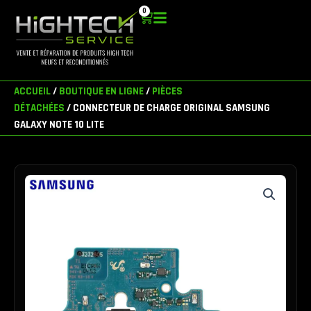
Aller
0
Panier
au
contenu
ACCUEIL
/
BOUTIQUE EN LIGNE
/
PIÈCES
DÉTACHÉES
/ CONNECTEUR DE CHARGE ORIGINAL SAMSUNG
GALAXY NOTE 10 LITE