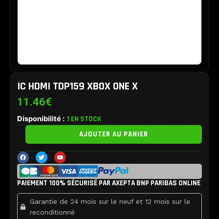
IC HDMI TDP159 XBOX ONE X
11.46
€
Disponibilité :
1 EN STOCK
quantité
AJOUTER AU PANIER
de
IC
F
T
Y
HDMI
a
w
o
c
i
u
TDP159
e
t
t
b
t
u
Xbox
PAIEMENT 100% SÉCURISÉ PAR AXEPTA BNP PARIBAS ONLINE
o
e
b
One
o
r
e
k
X
Garantie de 24 mois sur le neuf et 12 mois sur le
reconditionné