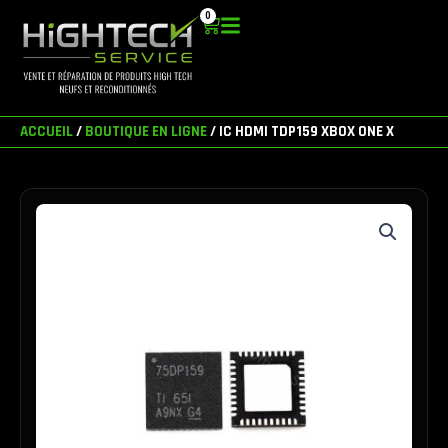
Aller
0
Panier
au
contenu
ACCUEIL
/
BOUTIQUE EN LIGNE
/ IC HDMI TDP159 XBOX ONE X