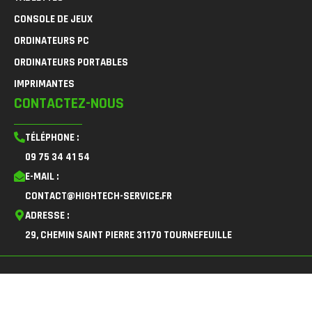
CONSOLE DE JEUX
ORDINATEURS PC
ORDINATEURS PORTABLES
IMPRIMANTES
CONTACTEZ-NOUS
TÉLÉPHONE :
09 75 34 41 54
E-MAIL :
CONTACT@HIGHTECH-SERVICE.FR
ADRESSE :
29, CHEMIN SAINT PIERRE 31170 TOURNEFEUILLE
F
I
L
a
n
i
c
s
n
© 2026
HighTech Service
| Sales & Repair of High Tech
e
t
k