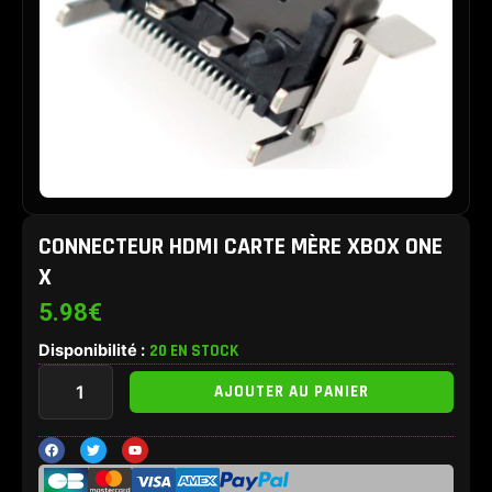
CONNECTEUR HDMI CARTE MÈRE XBOX ONE
X
5.98
€
Disponibilité :
20 EN STOCK
quantité
AJOUTER AU PANIER
de
Connecteur
HDMI
F
T
Y
a
w
o
carte
c
i
u
e
t
t
mère