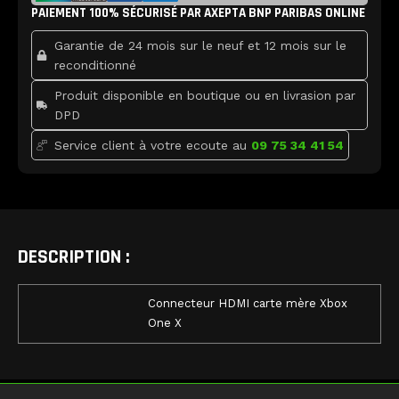
b
t
u
Xbox
PAIEMENT 100% SÉCURISÉ PAR AXEPTA BNP PARIBAS ONLINE
o
e
b
o
r
e
One
k
Garantie de 24 mois sur le neuf et 12 mois sur le
X
reconditionné
Produit disponible en boutique ou en livrasion par
DPD
Service client à votre ecoute au
09 75 34 41 54
DESCRIPTION :
Connecteur HDMI carte mère Xbox
One X