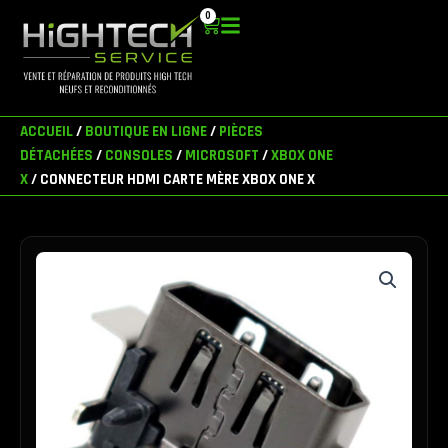
Aller
0
Panier
au
contenu
ACCUEIL
/
BOUTIQUE EN LIGNE
/
PIÈCES
DÉTACHÉES
/
CONSOLES
/
MICROSOFT
/
XBOX ONE
X
/ CONNECTEUR HDMI CARTE MÈRE XBOX ONE X