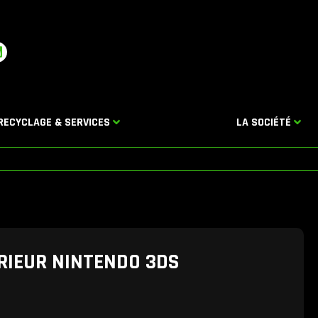
L
n
k
e
d
RECYCLAGE & SERVICES
LA SOCIÉTÉ
n
RIEUR NINTENDO 3DS