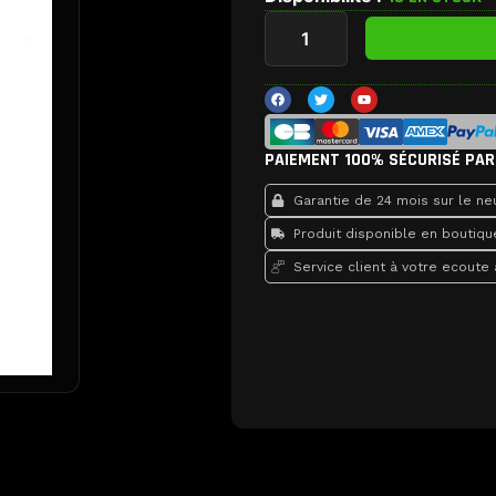
quantité
de
Ecran
LCD
F
T
Y
a
w
o
superieur
c
i
u
Nintendo
e
t
t
b
t
u
3DS
o
e
b
PAIEMENT 100% SÉCURISÉ PAR
o
r
e
k
Garantie de 24 mois sur le neu
Produit disponible en boutiqu
Service client à votre ecoute