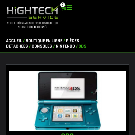
Aller
0
Panier
au
contenu
ACCUEIL
/
BOUTIQUE EN LIGNE
/
PIÈCES
DÉTACHÉES
/
CONSOLES
/
NINTENDO
/ 3DS