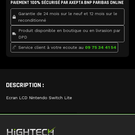
Lite
PAIEMENT 100% SÉCURISÉ PAR AXEPTA BNP PARIBAS ONLINE
o
e
b
o
r
e
k
Garantie de 24 mois sur le neuf et 12 mois sur le
reconditionné
Produit disponible en boutique ou en livrasion par
DPD
Service client à votre ecoute au
09 75 34 41 54
DESCRIPTION :
Ecran LCD Nintendo Switch Lite