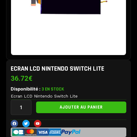
ECRAN LCD NINTENDO SWITCH LITE
36.72
€
Disponibilité :
3 EN STOCK
Ecran LCD Nintendo Switch Lite
quantité
AJOUTER AU PANIER
de
Ecran
LCD
F
T
Y
a
w
o
Nintendo
c
i
u
e
t
t
Switch
b
t
u