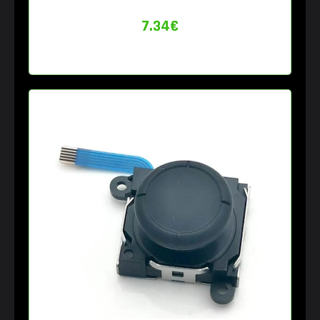
7.34
€