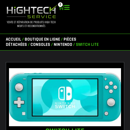
Aller
0
Panier
au
contenu
ACCUEIL
/
BOUTIQUE EN LIGNE
/
PIÈCES
DÉTACHÉES
/
CONSOLES
/
NINTENDO
/ SWITCH LITE