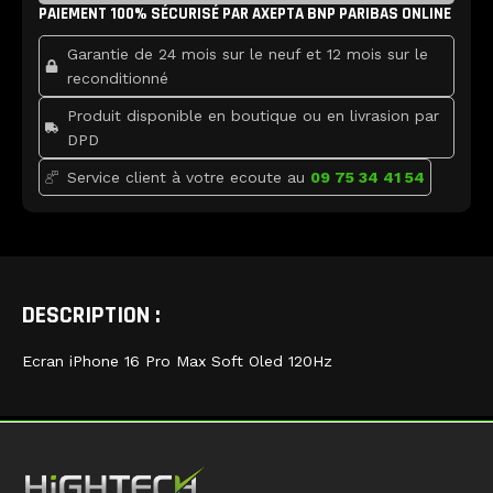
b
t
u
Max
PAIEMENT 100% SÉCURISÉ PAR AXEPTA BNP PARIBAS ONLINE
o
e
b
o
r
e
Soft
k
Garantie de 24 mois sur le neuf et 12 mois sur le
Oled
120Hz
reconditionné
Produit disponible en boutique ou en livrasion par
DPD
Service client à votre ecoute au
09 75 34 41 54
DESCRIPTION :
Ecran iPhone 16 Pro Max Soft Oled 120Hz