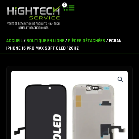
Aller
0
Panier
au
contenu
ACCUEIL
/
BOUTIQUE EN LIGNE
/
PIÈCES DÉTACHÉES
/ ECRAN
IPHONE 16 PRO MAX SOFT OLED 120HZ