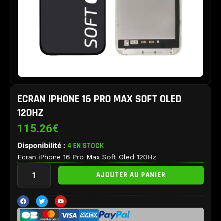
ECRAN IPHONE 16 PRO MAX SOFT OLED
120HZ
115.26
€
Disponibilité :
4 EN STOCK
Ecran iPhone 16 Pro Max Soft Oled 120Hz
quantité
AJOUTER AU PANIER
de
Ecran
iPhone
F
T
Y
a
w
o
16
c
i
u
e
t
t
Pro