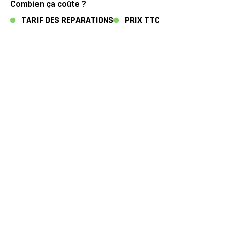
Combien ça coûte ?
TARIF DES REPARATIONS
PRIX TTC
Remplacement écran compatible Soft OLED 120Hz
Remplacement écran compatible Incell FHD 120Hz
Remplacement batterie
Remplacement vitre arrière