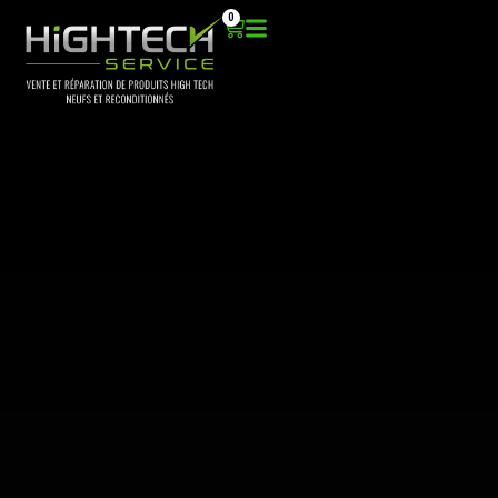
Aller
0
Panier
au
contenu