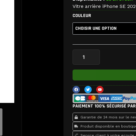
Vitre arrière iPhone SE 20
quantité
COULEUR
de
Vitre
arrière
iPhone
SE
2020
F
T
Y
a
w
o
c
i
u
e
t
t
b
t
u
o
e
b
PAIEMENT 100% SÉCURISÉ PAR
o
r
e
k
Garantie de 24 mois sur le neu
Produit disponible en boutiqu
Service client à votre ecoute