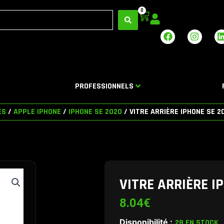
0
Panier
F
I
a
n
i
c
s
e
t
b
a
o
g
PROFESSIONNELS
o
r
i
k
a
m
ES
/
APPLE IPHONE
/
IPHONE SE 2020
/ VITRE ARRIÈRE IPHONE SE 2
VITRE ARRIÈRE I
8.04
€
Disponibilité :
28 EN STOCK