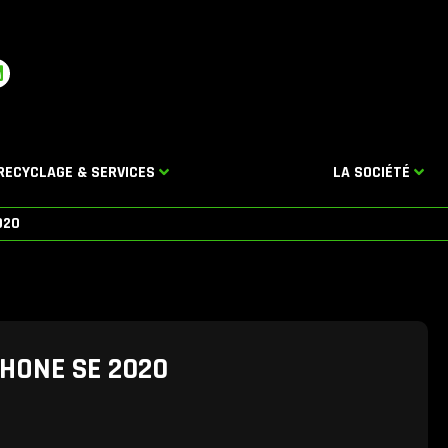
L
n
k
e
d
RECYCLAGE & SERVICES
LA SOCIÉTÉ
n
020
PHONE SE 2020