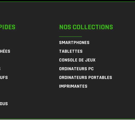
PIDES
NOS COLLECTIONS
SMARTPHONES
CHÉES
TABLETTES
CONSOLE DE JEUX
S
ORDINATEURS PC
EUFS
ORDINATEURS PORTABLES
IMPRIMANTES
NOUS
F
I
L
Products.
Conditions Géné
a
n
i