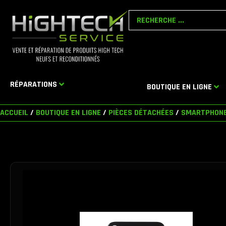
Aller
Search
au
...
contenu
RÉPARATIONS
BOUTIQUE EN LIGNE
ACCUEIL
/
BOUTIQUE EN LIGNE
/
PIÈCES DÉTACHÉES
/
SMARTPHON