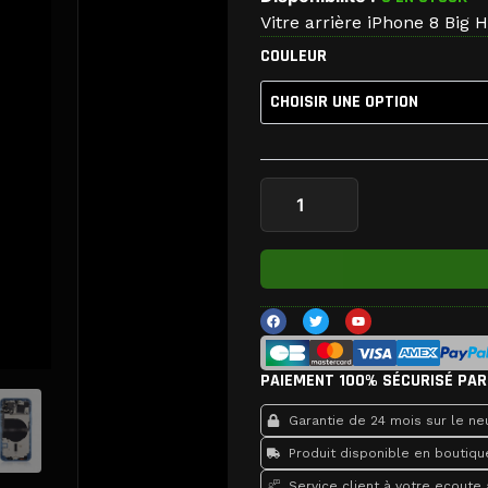
Vitre arrière iPhone 8 Big
quantité
COULEUR
de
Vitre
arrière
iPhone
8
F
T
Y
a
w
o
c
i
u
e
t
t
b
t
u
o
e
b
PAIEMENT 100% SÉCURISÉ PAR
o
r
e
k
Garantie de 24 mois sur le neu
Produit disponible en boutiqu
Service client à votre ecoute