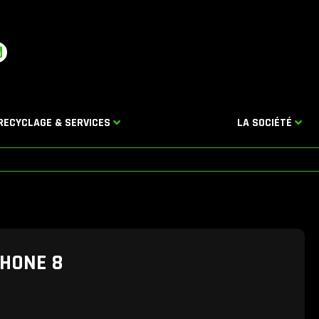
L
n
k
e
d
RECYCLAGE & SERVICES
LA SOCIÉTÉ
n
PHONE 8