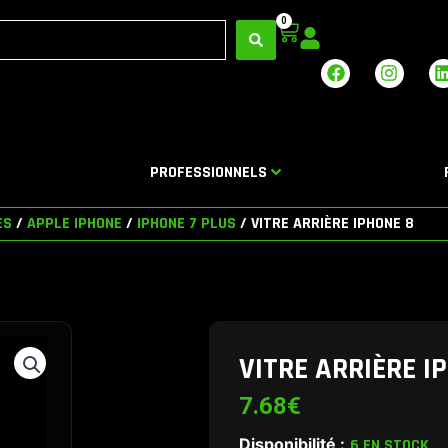
0
Panier
F
I
a
n
i
c
s
e
t
b
a
o
g
PROFESSIONNELS
o
r
i
k
a
m
ES
/
APPLE IPHONE
/
IPHONE 7 PLUS
/ VITRE ARRIÈRE IPHONE 8
VITRE ARRIÈRE I
7.68
€
Disponibilité :
6 EN STOCK