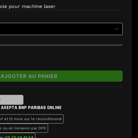
 Hole pour machine laser
AJOUTER AU PANIER
 AXEPTA BNP PARIBAS ONLINE
f et 12 mois sur le reconditionné
e ou en livrasion par DPD
 au
09 75 34 41 54