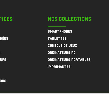
PIDES
NOS COLLECTIONS
SMARTPHONES
CHÉES
TABLETTES
CONSOLE DE JEUX
S
ORDINATEURS PC
EUFS
ORDINATEURS PORTABLES
IMPRIMANTES
NOUS
F
I
L
Products.
Conditions Géné
a
n
i
c
s
n