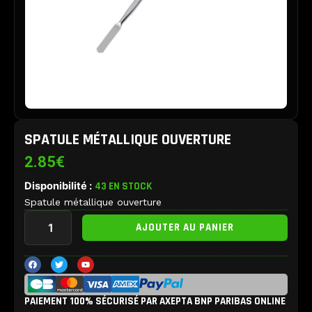
SPATULE MÉTALLIQUE OUVERTURE
2.85
€
Disponibilité :
43 EN STOCK
Spatule métallique ouverture
quantité
AJOUTER AU PANIER
de
Spatule
métallique
F
T
Y
a
w
o
ouverture
c
i
u
e
t
t
b
t
u
PAIEMENT 100% SÉCURISÉ PAR AXEPTA BNP PARIBAS ONLINE
o
e
b
o
r
e