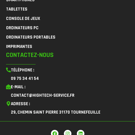
TABLETTES
CONSOLE DE JEUX
ORDINATEURS PC
ORDINATEURS PORTABLES
IMPRIMANTES
CONTACTEZ-NOUS
TÉLÉPHONE :
09 75 34 41 54
E-MAIL :
CONTACT@HIGHTECH-SERVICE.FR
ADRESSE :
29, CHEMIN SAINT PIERRE 31170 TOURNEFEUILLE
F
I
L
a
n
i