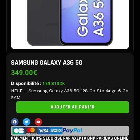
SAMSUNG GALAXY A36 5G
349.00
€
Disponibilité :
1 EN STOCK
NEUF – Samsung Galaxy A36 5G 128 Go Stockage 6 Go
RAM
quantité
AJOUTER AU PANIER
de
Samsung
F
T
Y
Galaxy
a
w
o
c
i
u
A36
e
t
t
b
t
u
5G
PAIEMENT 100% SÉCURISÉ PAR AXEPTA BNP PARIBAS ONLINE
o
e
b