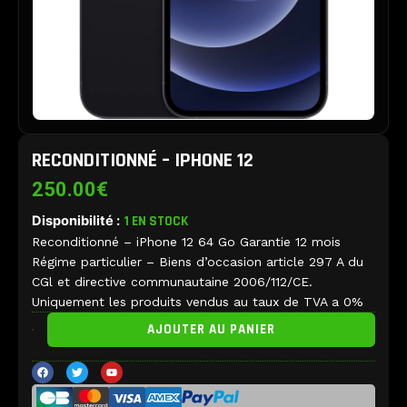
RECONDITIONNÉ – IPHONE 12
250.00
€
Disponibilité :
1 EN STOCK
Reconditionné – iPhone 12 64 Go Garantie 12 mois
Régime particulier – Biens d’occasion article 297 A du
CGl et directive communautaine 2006/112/CE.
Uniquement les produits vendus au taux de TVA a 0%
quantité
AJOUTER AU PANIER
de
Reconditionné
F
T
Y
-
a
w
o
c
i
u
iPhone
e
t
t