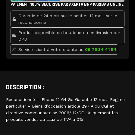
b
t
u
12
PAIEMENT 100% SÉCURISÉ PAR AXEPTA BNP PARIBAS ONLINE
o
e
b
o
r
e
k
Garantie de 24 mois sur le neuf et 12 mois sur le
reconditionné
Produit disponible en boutique ou en livrasion par
DPD
Service client à votre ecoute au
09 75 34 41 54
DESCRIPTION :
Reconditionné – iPhone 12 64 Go Garantie 12 mois Régime
particulier – Biens d’occasion article 297 A du CGl et
directive communautaine 2006/112/CE. Uniquement les
produits vendus au taux de TVA a 0%