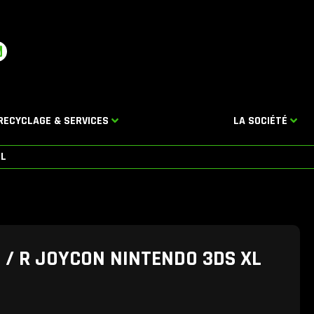
L
n
k
e
d
RECYCLAGE & SERVICES
LA SOCIÉTÉ
n
XL
 / R JOYCON NINTENDO 3DS XL