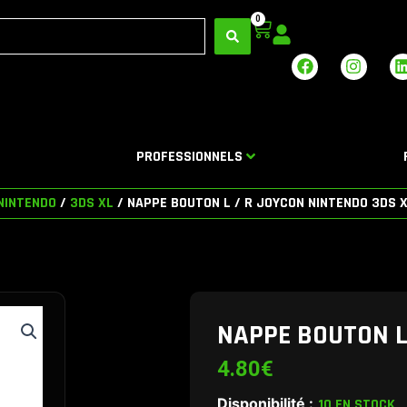
0
Panier
F
I
a
n
i
c
s
e
t
b
a
o
g
PROFESSIONNELS
o
r
i
k
a
m
NINTENDO
/
3DS XL
/ NAPPE BOUTON L / R JOYCON NINTENDO 3DS 
NAPPE BOUTON L
4.80
€
Disponibilité :
10 EN STOCK