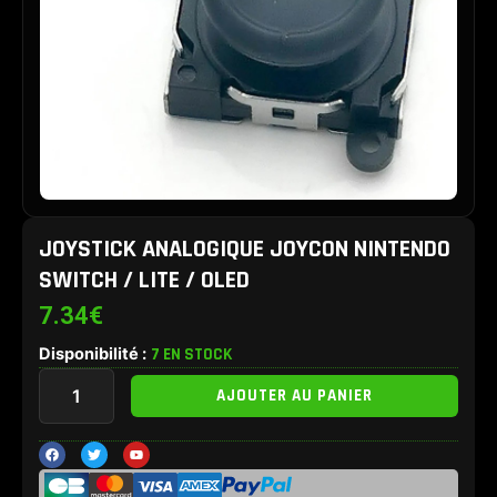
JOYSTICK ANALOGIQUE JOYCON NINTENDO
SWITCH / LITE / OLED
7.34
€
Disponibilité :
7 EN STOCK
quantité
AJOUTER AU PANIER
de
Joystick
analogique
F
T
Y
a
w
o
Joycon
c
i
u
e
t
t
Nintendo