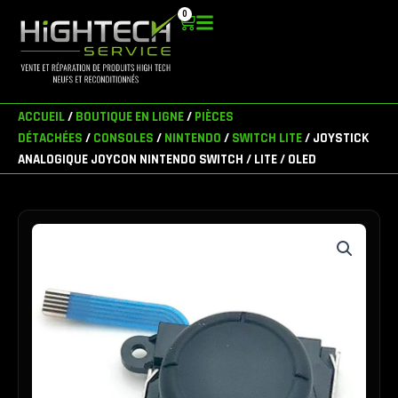
Aller
0
Panier
au
contenu
ACCUEIL
/
BOUTIQUE EN LIGNE
/
PIÈCES
DÉTACHÉES
/
CONSOLES
/
NINTENDO
/
SWITCH LITE
/ JOYSTICK
ANALOGIQUE JOYCON NINTENDO SWITCH / LITE / OLED