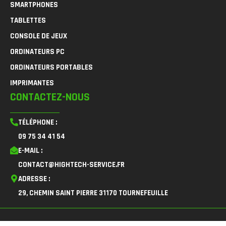
SMARTPHONES
TABLETTES
CONSOLE DE JEUX
ORDINATEURS PC
ORDINATEURS PORTABLES
IMPRIMANTES
CONTACTEZ-NOUS
TÉLÉPHONE :
09 75 34 41 54
E-MAIL :
CONTACT@HIGHTECH-SERVICE.FR
ADRESSE :
29, CHEMIN SAINT PIERRE 31170 TOURNEFEUILLE
F
I
L