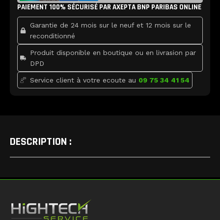
b
t
u
Switch
PAIEMENT 100% SÉCURISÉ PAR AXEPTA BNP PARIBAS ONLINE
o
e
b
o
r
e
/
k
Garantie de 24 mois sur le neuf et 12 mois sur le
Lite
/
reconditionné
OLED
Produit disponible en boutique ou en livrasion par
DPD
Service client à votre ecoute au
09 75 34 41 54
DESCRIPTION :