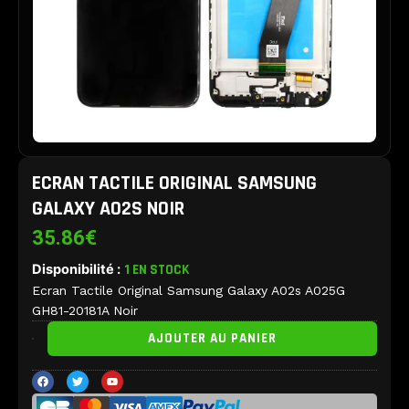
ECRAN TACTILE ORIGINAL SAMSUNG
GALAXY A02S NOIR
35.86
€
Disponibilité :
1 EN STOCK
Ecran Tactile Original Samsung Galaxy A02s A025G
GH81-20181A Noir
quantité
AJOUTER AU PANIER
de
Ecran
F
T
Y
Tactile
a
w
o
c
i
u
Original
e
t
t