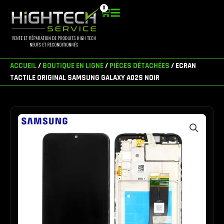
Aller
0
Panier
au
contenu
ACCUEIL
/
BOUTIQUE EN LIGNE
/
PIÈCES DÉTACHÉES
/ ECRAN
TACTILE ORIGINAL SAMSUNG GALAXY A02S NOIR