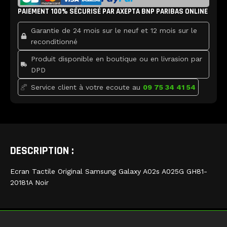
b
t
u
Samsung
PAIEMENT 100% SÉCURISÉ PAR AXEPTA BNP PARIBAS ONLINE
o
e
b
Galaxy
o
r
e
k
A02s
Garantie de 24 mois sur le neuf et 12 mois sur le
Noir
reconditionné
Produit disponible en boutique ou en livrasion par
DPD
Service client à votre ecoute au
09 75 34 41 54
DESCRIPTION :
Ecran Tactile Original Samsung Galaxy A02s A025G GH81-
20181A Noir