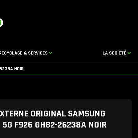
L
n
k
e
d
RECYCLAGE & SERVICES
LA SOCIÉTÉ
n
6238A NOIR
EXTERNE ORIGINAL SAMSUNG
 5G F926 GH82-26238A NOIR