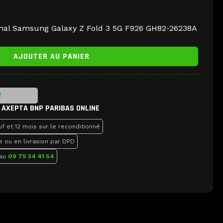
ginal Samsung Galaxy Z Fold 3 5G F926 GH82-26238A
AJOUTER AU PANIER
 AXEPTA BNP PARIBAS ONLINE
f et 12 mois sur le reconditionné
e ou en livrasion par DPD
 au
09 75 34 41 54