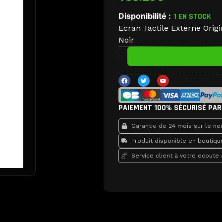
Disponibilité :
1 EN STOCK
Ecran Tactile Externe Ori
Noir
quantité
de
Ecran
F
T
Y
Tactile
a
w
o
c
i
u
Externe
e
t
t
Original
b
t
u
o
e
b
PAIEMENT 100% SÉCURISÉ PAR
Samsung
o
r
e
k
Galaxy
Garantie de 24 mois sur le neu
Z
Fold
Produit disponible en boutiqu
3
Service client à votre ecoute
5G
F926
GH82-
26238A
Noir