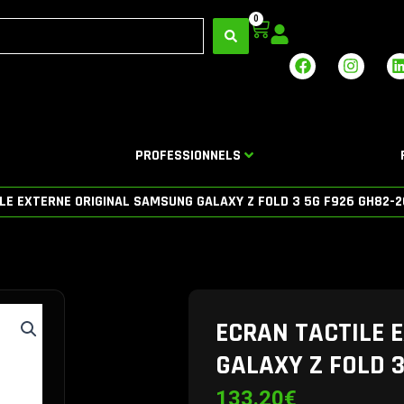
0
Panier
F
I
a
n
i
c
s
e
t
b
a
o
g
PROFESSIONNELS
o
r
i
k
a
m
LE EXTERNE ORIGINAL SAMSUNG GALAXY Z FOLD 3 5G F926 GH82-2
ECRAN TACTILE 
GALAXY Z FOLD 3
133.20
€