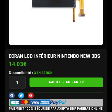
ECRAN LCD INFÉRIEUR NINTENDO NEW 3DS
14.03
€
Disponibilité :
3 EN STOCK
quantité
AJOUTER AU PANIER
de
Ecran
LCD
F
T
Y
a
w
o
inférieur
c
i
u
e
t
t
Nintendo
b
t
u
New
PAIEMENT 100% SÉCURISÉ PAR AXEPTA BNP PARIBAS ONLINE
o
e
b
o
r
e