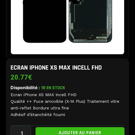
ECRAN IPHONE XS MAX INCELL FHD
20.77
€
Disponibilité :
18 EN STOCK
Ecran iPhone XS MAX Incell FHD
Qualité ++ Puce amovible (X-14 Plus) Traitement vitre
anti-reflet Bordure ultra fine
Adhésif d’étanchéité fourni
quantité
AJOUTER AU PANIER
de