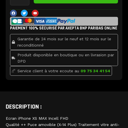
Ecran
iPhone
F
T
Y
a
w
o
XS
c
i
u
e
t
t
MAX
b
t
u
Incell
PAIEMENT 100% SÉCURISÉ PAR AXEPTA BNP PARIBAS ONLINE
o
e
b
o
r
e
FHD
k
Garantie de 24 mois sur le neuf et 12 mois sur le
reconditionné
Produit disponible en boutique ou en livrasion par
DPD
Service client à votre ecoute au
09 75 34 41 54
DESCRIPTION :
Ecran iPhone XS MAX Incell FHD
Qualité ++ Puce amovible (X-14 Plus) Traitement vitre anti-