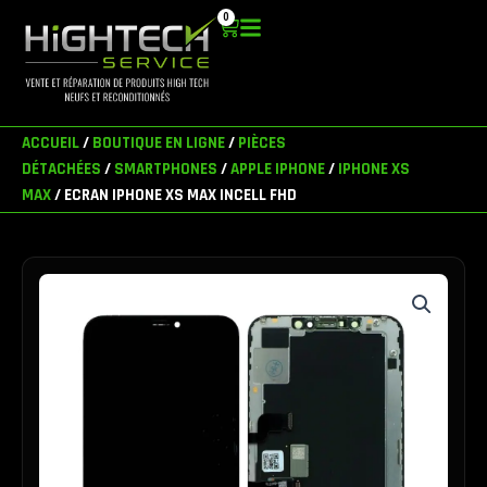
Aller
0
Panier
au
contenu
ACCUEIL
/
BOUTIQUE EN LIGNE
/
PIÈCES
DÉTACHÉES
/
SMARTPHONES
/
APPLE IPHONE
/
IPHONE XS
MAX
/ ECRAN IPHONE XS MAX INCELL FHD