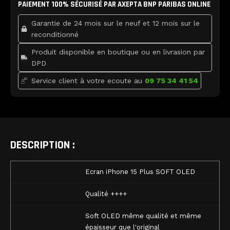
SOFT
PAIEMENT 100% SÉCURISÉ PAR AXEPTA BNP PARIBAS ONLINE
o
e
b
o
r
e
OLED
k
Garantie de 24 mois sur le neuf et 12 mois sur le
reconditionné
Produit disponible en boutique ou en livrasion par
DPD
Service client à votre ecoute au
09 75 34 41 54
DESCRIPTION :
Ecran iPhone 15 Plus SOFT OLED
Qualité ++++
Soft OLED même qualité et même
épaisseur que l'original