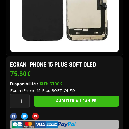
ECRAN IPHONE 15 PLUS SOFT OLED
75.80
€
Disponibilité :
13 EN STOCK
Ecran iPhone 15 Plus SOFT OLED
quantité
AJOUTER AU PANIER
de
Ecran
iPhone
F
T
Y
a
w
o
15
c
i
u
e
t
t
Plus
b
t
u