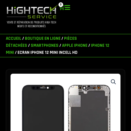
Aller
0
Panier
au
contenu
ACCUEIL
/
BOUTIQUE EN LIGNE
/
PIÈCES
DÉTACHÉES
/
SMARTPHONES
/
APPLE IPHONE
/
IPHONE 12
MINI
/ ECRAN IPHONE 12 MINI INCELL HD