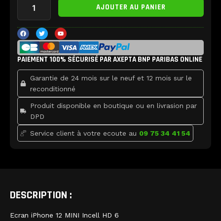
AJOUTER AU PANIER
de
Ecran
iPhone
F
T
Y
a
w
o
12
c
i
u
e
t
t
MINI
b
t
u
Incell
PAIEMENT 100% SÉCURISÉ PAR AXEPTA BNP PARIBAS ONLINE
o
e
b
o
r
e
HD
k
Garantie de 24 mois sur le neuf et 12 mois sur le
reconditionné
Produit disponible en boutique ou en livrasion par
DPD
Service client à votre ecoute au
09 75 34 41 54
DESCRIPTION :
Ecran iPhone 12 MINI Incell HD 6