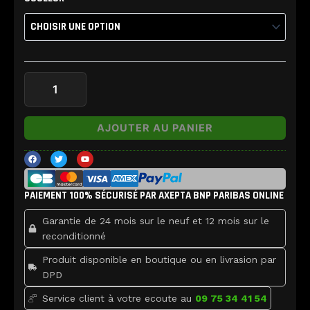
de
Chassis
sans
nappe
iPhone
XS
Max
AJOUTER AU PANIER
F
T
Y
a
w
o
c
i
u
e
t
t
b
t
u
PAIEMENT 100% SÉCURISÉ PAR AXEPTA BNP PARIBAS ONLINE
o
e
b
o
r
e
k
Garantie de 24 mois sur le neuf et 12 mois sur le
reconditionné
Produit disponible en boutique ou en livrasion par
DPD
Service client à votre ecoute au
09 75 34 41 54