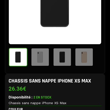
CHASSIS SANS NAPPE IPHONE XS MAX
26.36
€
Disponibilité :
2 EN STOCK
Chassis sans nappe iPhone XS Max
quantité
COULEUR