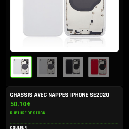
CHASSIS AVEC NAPPES IPHONE SE2020
50.10
€
RUPTURE DE STOCK
quantité
COULEUR