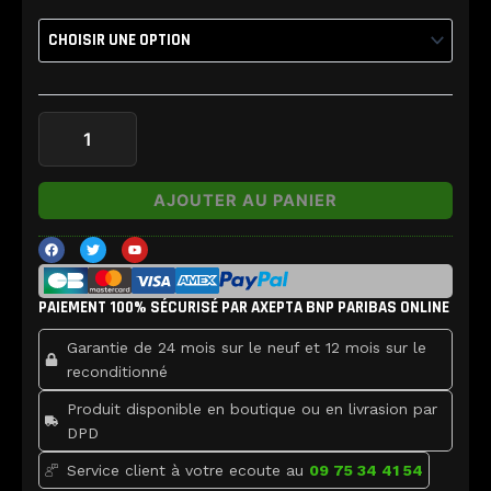
de
Chassis
avec
nappes
iPhone
SE2020
AJOUTER AU PANIER
F
T
Y
a
w
o
c
i
u
e
t
t
b
t
u
PAIEMENT 100% SÉCURISÉ PAR AXEPTA BNP PARIBAS ONLINE
o
e
b
o
r
e
k
Garantie de 24 mois sur le neuf et 12 mois sur le
reconditionné
Produit disponible en boutique ou en livrasion par
DPD
Service client à votre ecoute au
09 75 34 41 54