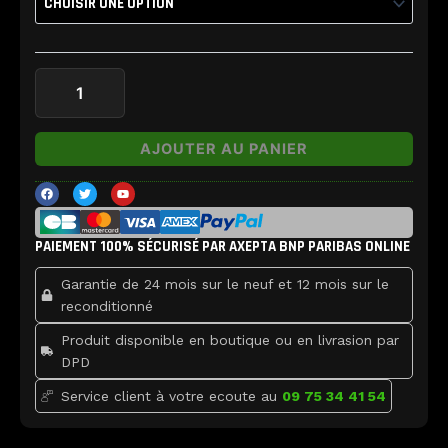
avec
nappes
iPhone
8
Plus
AJOUTER AU PANIER
F
T
Y
a
w
o
c
i
u
e
t
t
b
t
u
PAIEMENT 100% SÉCURISÉ PAR AXEPTA BNP PARIBAS ONLINE
o
e
b
o
r
e
k
Garantie de 24 mois sur le neuf et 12 mois sur le
reconditionné
Produit disponible en boutique ou en livrasion par
DPD
Service client à votre ecoute au
09 75 34 41 54