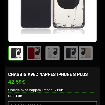
CHASSIS AVEC NAPPES IPHONE 8 PLUS
42.59
€
Chassis avec nappes iPhone 8 Plus
quantité
COULEUR
de
Chassis