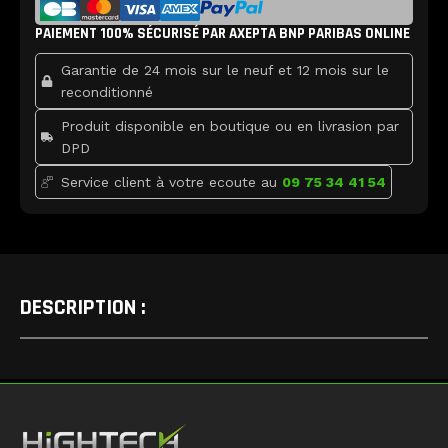
e
t
t
Portable
b
t
u
95W
PAIEMENT 100% SÉCURISÉ PAR AXEPTA BNP PARIBAS ONLINE
o
e
b
o
r
e
k
Garantie de 24 mois sur le neuf et 12 mois sur le
reconditionné
Produit disponible en boutique ou en livrasion par
DPD
Service client à votre ecoute au
09 75 34 41 54
DESCRIPTION :