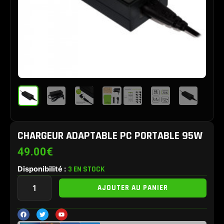
CHARGEUR ADAPTABLE PC PORTABLE 95W
49.00
€
Disponibilité :
3 EN STOCK
quantité
AJOUTER AU PANIER
de
Chargeur
adaptable
F
T
Y
a
w
o
PC
c
i
u