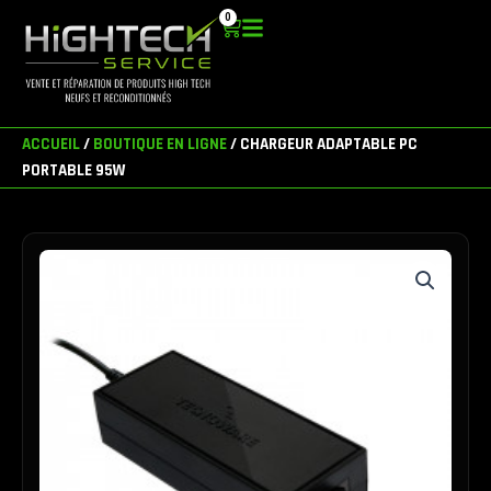
Aller
0
Panier
au
contenu
ACCUEIL
/
BOUTIQUE EN LIGNE
/ CHARGEUR ADAPTABLE PC
PORTABLE 95W