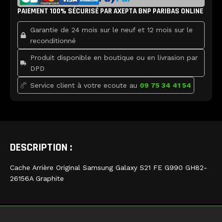
b
t
u
Samsung
PAIEMENT 100% SÉCURISÉ PAR AXEPTA BNP PARIBAS ONLINE
o
e
b
Galaxy
o
r
e
k
S21
Garantie de 24 mois sur le neuf et 12 mois sur le
FE
reconditionné
Graphite
Produit disponible en boutique ou en livrasion par
DPD
Service client à votre ecoute au
09 75 34 41 54
DESCRIPTION :
Cache Arrière Original Samsung Galaxy S21 FE G990 GH82-
26156A Graphite