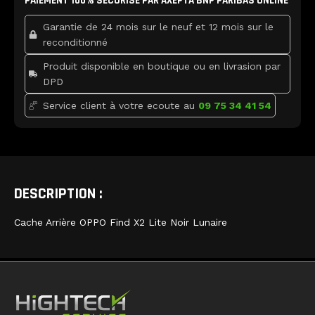
PAIEMENT 100% SÉCURISÉ PAR AXEPTA BNP PARIBAS ONLINE
o
e
b
X2
o
r
e
k
Lite
Garantie de 24 mois sur le neuf et 12 mois sur le
Noir
reconditionné
Lunaire
Produit disponible en boutique ou en livrasion par
DPD
Service client à votre ecoute au
09 75 34 41 54
DESCRIPTION :
Cache Arrière OPPO Find X2 Lite Noir Lunaire