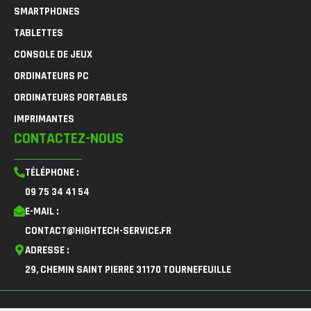
SMARTPHONES
TABLETTES
CONSOLE DE JEUX
ORDINATEURS PC
ORDINATEURS PORTABLES
IMPRIMANTES
CONTACTEZ-NOUS
TÉLÉPHONE :
09 75 34 41 54
E-MAIL :
CONTACT@HIGHTECH-SERVICE.FR
ADRESSE :
29, CHEMIN SAINT PIERRE 31170 TOURNEFEUILLE
F
I
L