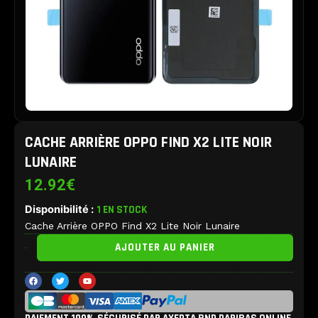
CACHE ARRIÈRE OPPO FIND X2 LITE NOIR
LUNAIRE
12.92
€
Disponibilité :
1 EN STOCK
Cache Arrière OPPO Find X2 Lite Noir Lunaire
quantité
AJOUTER AU PANIER
de
Cache
F
T
Y
Arrière
a
w
o
c
i
u
OPPO
e
t
t
b
t
u
Find