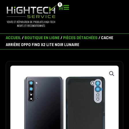
Aller
0
Panier
au
contenu
ACCUEIL
/
BOUTIQUE EN LIGNE
/
PIÈCES DÉTACHÉES
/ CACHE
ARRIÈRE OPPO FIND X2 LITE NOIR LUNAIRE