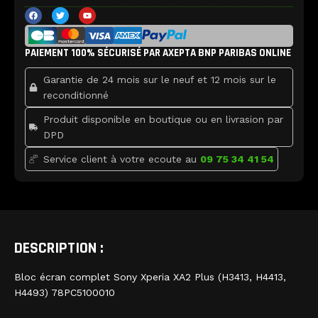
Bloc
F
T
Y
écran
a
w
o
c
i
u
complet
e
t
t
b
t
u
Sony
PAIEMENT 100% SÉCURISÉ PAR AXEPTA BNP PARIBAS ONLINE
o
e
b
Xperia
o
r
e
k
XA2
Garantie de 24 mois sur le neuf et 12 mois sur le
Plus
reconditionné
(H3413,
H4413,
Produit disponible en boutique ou en livrasion par
H4493)
DPD
Display
Service client à votre ecoute au
09 75 34 41 54
unit
complete
black
78PC5100010
DESCRIPTION :
Bloc écran complet Sony Xperia XA2 Plus (H3413, H4413,
H4493) 78PC5100010