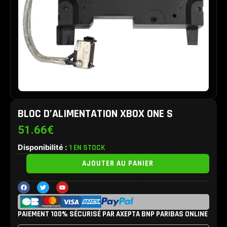
BLOC D’ALIMENTATION XBOX ONE S
51.66
€
Disponibilité :
1 EN STOCK
quantité
AJOUTER AU PANIER
de
Bloc
F
T
Y
d'alimentation
a
w
o
c
i
u
XBOX
e
t
t
b
t
u
One
PAIEMENT 100% SÉCURISÉ PAR AXEPTA BNP PARIBAS ONLINE
o
e
b
S
o
r
e
k