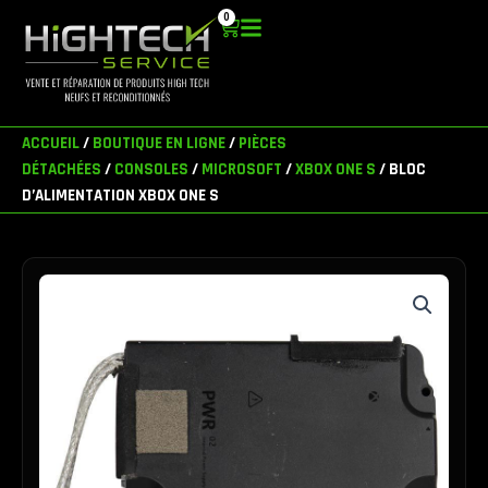
Aller
0
Panier
au
contenu
ACCUEIL
/
BOUTIQUE EN LIGNE
/
PIÈCES
DÉTACHÉES
/
CONSOLES
/
MICROSOFT
/
XBOX ONE S
/ BLOC
D’ALIMENTATION XBOX ONE S