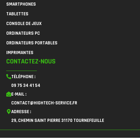
SMARTPHONES
TABLETTES
CONSOLE DE JEUX
ORDINATEURS PC
ORDINATEURS PORTABLES
IMPRIMANTES
CONTACTEZ-NOUS
TÉLÉPHONE :
09 75 34 41 54
E-MAIL :
CONTACT@HIGHTECH-SERVICE.FR
ADRESSE :
29, CHEMIN SAINT PIERRE 31170 TOURNEFEUILLE
F
I
L