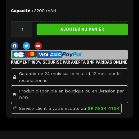
Capacité :
3200 mAH
quantité
AJOUTER AU PANIER
de
Batterie
iPhone
F
T
Y
a
w
o
14
c
i
u
e
t
t
Pro
b
t
u
Premium
PAIEMENT 100% SÉCURISÉ PAR AXEPTA BNP PARIBAS ONLINE
o
e
b
o
r
e
-
k
Garantie de 24 mois sur le neuf et 12 mois sur le
3200
mAH
reconditionné
Produit disponible en boutique ou en livrasion par
DPD
Service client à votre ecoute au
09 75 34 41 54