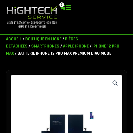
Aller
0
Panier
au
contenu
ACCUEIL
/
BOUTIQUE EN LIGNE
/
PIÈCES
DÉTACHÉES
/
SMARTPHONES
/
APPLE IPHONE
/
IPHONE 12 PRO
MAX
/ BATTERIE IPHONE 12 PRO MAX PREMIUM DIAG MODE