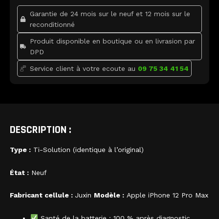
o
r
e
Premium
k
Garantie de 24 mois sur le neuf et 12 mois sur le
DIAG
MODE
reconditionné
Produit disponible en boutique ou en livrasion par
DPD
Service client à votre ecoute au
09 75 34 41 54
DESCRIPTION :
Type :
Ti-Solution (identique à l’original)
État :
Neuf
Fabricant cellule :
Juxin
Modèle :
Apple iPhone 12 Pro Max
Santé de la batterie : 100 % après diagnostic