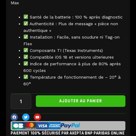
Max
Santé de la batterie : 100 % après diagnostic
Authenticité : Plus de message « pièce non
authentique »
Installation : Facile, sans soudure ni Tag-on
Flex
Composants TI (Texas Instruments)
Compatible iOS 18 et versions ulterieures
Indice de performance à plus de 80% après
600 cycles
Température de fonctionnement de – 20° à
60°
quantité
AJOUTER AU PANIER
de
Batterie
iPhone
F
T
Y
a
w
o
12
c
i
u
e
t
t
Pro
b
t
u
Max
PAIEMENT 100% SÉCURISÉ PAR AXEPTA BNP PARIBAS ONLINE
o
e
b