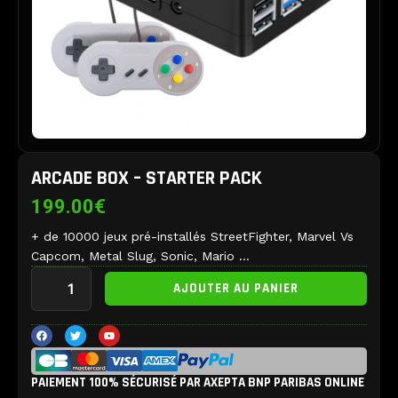
ARCADE BOX – STARTER PACK
199.00
€
+ de 10000 jeux pré-installés StreetFighter, Marvel Vs
Capcom, Metal Slug, Sonic, Mario …
quantité
AJOUTER AU PANIER
de
Arcade
Box
F
T
Y
a
w
o
-
c
i
u
e
t
t
STARTER
b
t
u
PACK
PAIEMENT 100% SÉCURISÉ PAR AXEPTA BNP PARIBAS ONLINE
o
e
b
o
r
e