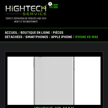
Aller
0
Panier
au
contenu
ACCUEIL
/
BOUTIQUE EN LIGNE
/
PIÈCES
DÉTACHÉES
/
SMARTPHONES
/
APPLE IPHONE
/ IPHONE XS MAX