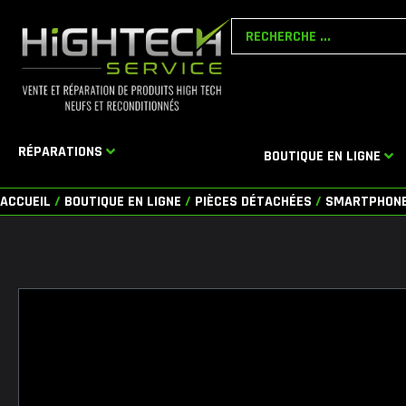
Aller
Search
au
...
contenu
RÉPARATIONS
BOUTIQUE EN LIGNE
ACCUEIL
/
BOUTIQUE EN LIGNE
/
PIÈCES DÉTACHÉES
/
SMARTPHON