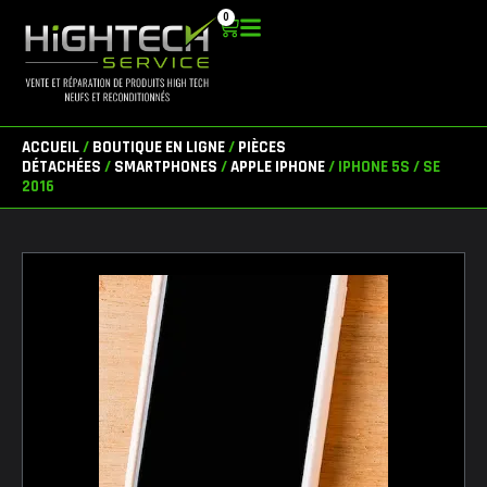
Aller
0
Panier
au
contenu
ACCUEIL
/
BOUTIQUE EN LIGNE
/
PIÈCES
DÉTACHÉES
/
SMARTPHONES
/
APPLE IPHONE
/ IPHONE 5S / SE
2016