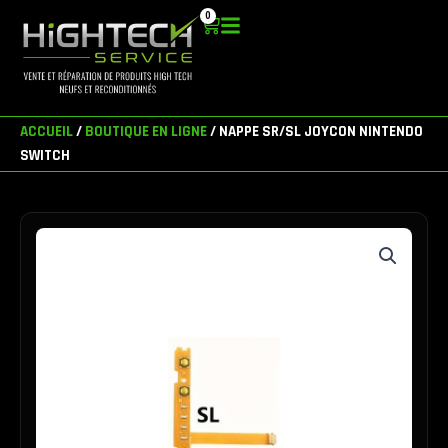
Aller
0
Panier
au
contenu
ACCUEIL
/
BOUTIQUE EN LIGNE
/ NAPPE SR/SL JOYCON NINTENDO
SWITCH