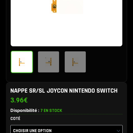
NAPPE SR/SL JOYCON NINTENDO SWITCH
3.96
€
Disponibilité :
7 EN STOCK
quantité
COTÉ
de
Nappe