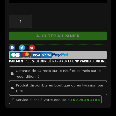
SR/SL
Joycon
Nintendo
Switch
AJOUTER AU PANIER
F
T
Y
a
w
o
c
i
u
e
t
t
b
t
u
PAIEMENT 100% SÉCURISÉ PAR AXEPTA BNP PARIBAS ONLINE
o
e
b
o
r
e
k
Garantie de 24 mois sur le neuf et 12 mois sur le
reconditionné
Produit disponible en boutique ou en livrasion par
DPD
Service client à votre ecoute au
09 75 34 41 54