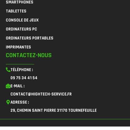
SMARTPHONES
TABLETTES
CONSOLE DE JEUX
ORDINATEURS PC
ORDINATEURS PORTABLES
IMPRIMANTES
CONTACTEZ-NOUS
TÉLÉPHONE :
09 75 34 41 54
E-MAIL :
CONTACT@HIGHTECH-SERVICE.FR
ADRESSE :
29, CHEMIN SAINT PIERRE 31170 TOURNEFEUILLE
F
I
L