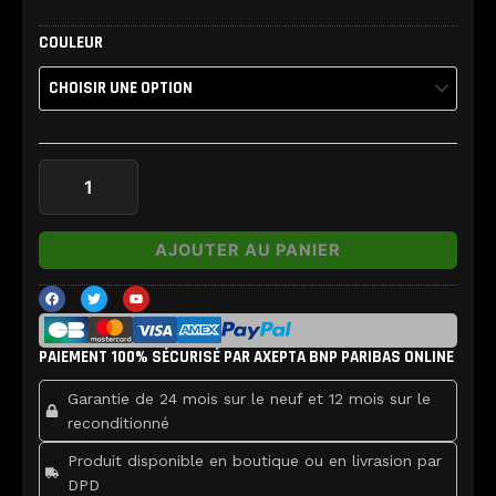
quantité
COULEUR
de
Ecran
iPhone
6S
Plus
LCD
Haute
Luminosité
AJOUTER AU PANIER
F
T
Y
a
w
o
c
i
u
e
t
t
b
t
u
PAIEMENT 100% SÉCURISÉ PAR AXEPTA BNP PARIBAS ONLINE
o
e
b
o
r
e
k
Garantie de 24 mois sur le neuf et 12 mois sur le
reconditionné
Produit disponible en boutique ou en livrasion par
DPD