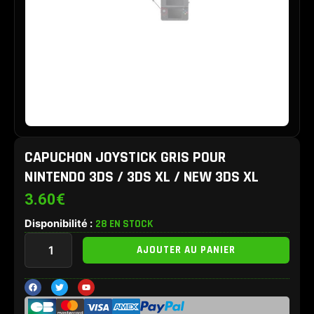
CAPUCHON JOYSTICK GRIS POUR
NINTENDO 3DS / 3DS XL / NEW 3DS XL
3.60
€
Disponibilité :
28 EN STOCK
quantité
AJOUTER AU PANIER
de
Capuchon
joystick
F
T
Y
a
w
o
Gris
c
i
u
e
t
t
pour