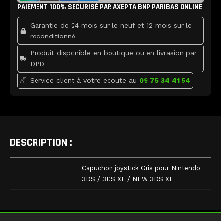
b
t
u
Nintendo
PAIEMENT 100% SÉCURISÉ PAR AXEPTA BNP PARIBAS ONLINE
o
e
b
o
r
e
3DS
k
Garantie de 24 mois sur le neuf et 12 mois sur le
/
3DS
reconditionné
XL
Produit disponible en boutique ou en livrasion par
/
DPD
NEW
3DS
Service client à votre ecoute au
09 75 34 41 54
XL
DESCRIPTION :
Capuchon joystick Gris pour Nintendo
3DS / 3DS XL / NEW 3DS XL