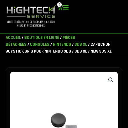
Aller
0
Panier
au
contenu
ACCUEIL
/
BOUTIQUE EN LIGNE
/
PIÈCES
DÉTACHÉES
/
CONSOLES
/
NINTENDO
/
3DS XL
/ CAPUCHON
JOYSTICK GRIS POUR NINTENDO 3DS / 3DS XL / NEW 3DS XL