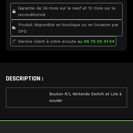
o
r
e
Lite
k
Garantie de 24 mois sur le neuf et 12 mois sur le
à
souder
reconditionné
Produit disponible en boutique ou en livrasion par
DPD
Service client à votre ecoute au
09 75 34 41 54
DESCRIPTION :
Bouton R/L Nintendo Switch et Lite à
souder