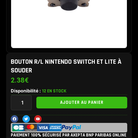
BOUTON R/L NINTENDO SWITCH ET LITE À
SOUDER
2.38
€
Disponibilité :
12 EN STOCK
quantité
AJOUTER AU PANIER
de
Bouton
R/L
F
T
Y
a
w
o
Nintendo
c
i
u
e
t
t
Switch
b
t
u
et
PAIEMENT 100% SÉCURISÉ PAR AXEPTA BNP PARIBAS ONLINE
o
e
b