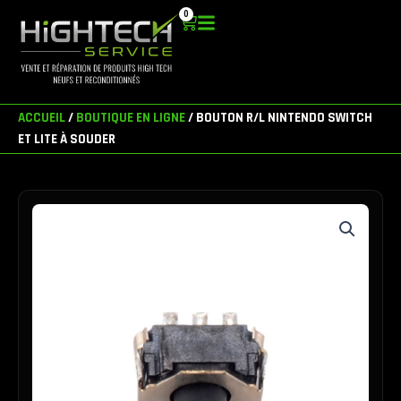
Aller
0
Panier
au
contenu
ACCUEIL
/
BOUTIQUE EN LIGNE
/ BOUTON R/L NINTENDO SWITCH
ET LITE À SOUDER